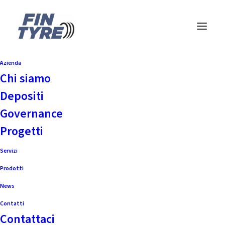
Azienda
Chi siamo
Depositi
Governance
Non ho trovato nulla
Progetti
Servizi
Sembra che non possiamo trovare
Prodotti
quello che stati cercando. Forse ti
News
può aiutare la ricerca.
Contatti
Contattaci