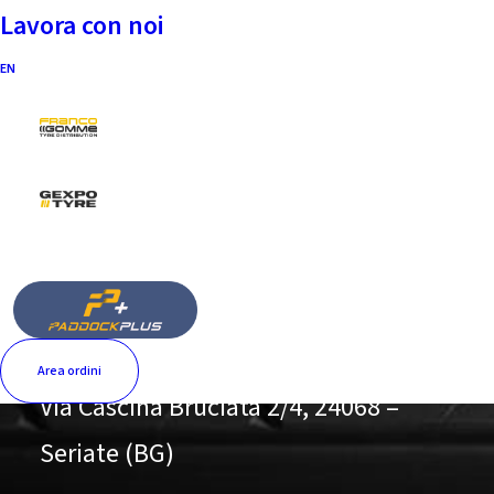
Lavora con noi
EN
Fintyre S.p.A.
Area ordini
Via Cascina Bruciata 2/4, 24068 –
Seriate (BG)